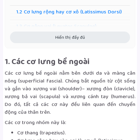
1.2 Cơ lưng rộng hay cơ xô (Latissimus Dorsi)
1.3 Cơ nâng vai (Levator Scapulae)
Hiển thị đầy đủ
1.4 Cơ thoi (Rhomboids)
1.4.1 Cơ hình thoi lớn (Rhomboid Major)
1. Các cơ lưng bề ngoài
1.4.2 Cơ hình thoi nhỏ (Rhomboid Minor)
Các cơ lưng bề ngoài nằm bên dưới da và màng cân
nông (superficial fascia). Chúng bắt nguồn từ cột sống
2. Các cơ lưng trung gian
và gắn vào xương vai (shoulder)– xương đòn (clavicle),
xương bả vai (scapula) và xương cánh tay (humerus).
2.1 Cơ răng sau trên (serratus posterior
Do đó, tất cả các cơ này đều liên quan đến chuyển
superior)
động của thân trên.
2.2 Cơ răng sau dưới (serratus posterior
Các cơ trong nhóm này là:
inferior)
Cơ thang (trapezius).