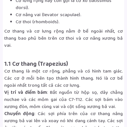
Cơ lưng rộng hay còn gọi là cơ xô (latissimus
3. Các cơ lưng sâu (Deep)
dorsi).
Cơ nâng vai (levator scapulae).
3.1 Lớp nông (superficial)
Cơ thoi (rhomboids).
3.1.1 Splenius Capitis
Cơ thang và cơ lưng rộng nằm ở bề ngoài nhất, cơ
thang bao phủ bên trên cơ thoi và cơ nâng xương bả
3.1.2 Splenius Cervicis
vai.
3.2 Lớp trung gian (intermediate)
1.1 Cơ thang (Trapezius)
3.2.1 Cơ xương chậu (Iliocostalis)
Cơ thang là một cơ rộng, phẳng và có hình tam giác.
Các cơ ở mỗi bên tạo thành hình thang. Nó là cơ bề
3.2.2 Cơ dọc (Longissimus)
ngoài nhất trong tất cả các cơ lưng.
Vị trí và điểm bám
: Bắt nguồn từ hộp sọ, dây chằng
3.2.3 Cơ cột sống (Spinalis)
nuchae và các mỏm gai của C7-T12. Các sợi bám vào
xương đòn, mỏm cùng vai và cột sống xương bả vai.
3.3 Lớp sâu (deep)
Chuyển động
: Các sợi phía trên của cơ thang nâng
3.3.1 Cơ bán gai (semispinalis)
xương bả vai lên và xoay nó khi dang cánh tay. Các sợi