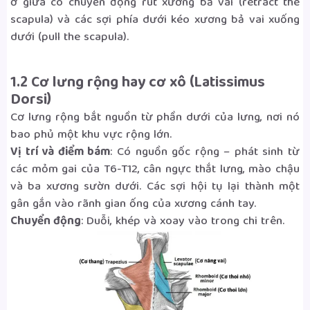
ở giữa có chuyển động rút xương bả vai (retract the
3.3.2 Cơ nhiều sợi (Multifidus)
scapula) và các sợi phía dưới kéo xương bả vai xuống
dưới (pull the scapula).
3.3.3 Cơ xoay (Rotatores)
1.2 Cơ lưng rộng hay cơ xô (Latissimus
Dorsi)
Cơ lưng rộng bắt nguồn từ phần dưới của lưng, nơi nó
bao phủ một khu vực rộng lớn.
Vị trí và điểm bám
: Có nguồn gốc rộng – phát sinh từ
các mỏm gai của T6-T12, cân ngực thắt lưng, mào chậu
và ba xương sườn dưới. Các sợi hội tụ lại thành một
gân gắn vào rãnh gian ống của xương cánh tay.
Chuyển động
: Duỗi, khép và xoay vào trong chi trên.