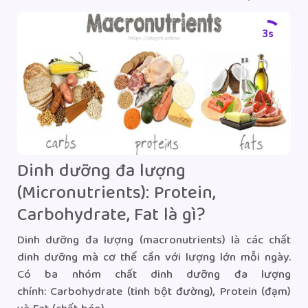
N
2s
N
hi
g
v
t
b
ov
Dinh dưỡng đa lượng
(Micronutrients): Protein,
Carbohydrate, Fat là gì?
ng
ên
Dinh dưỡng đa lượng (macronutrients) là các chất
hể
dinh dưỡng mà cơ thể cần với lượng lớn mỗi ngày.
ay
Có ba nhóm chất dinh dưỡng đa lượng
ời
chính: Carbohydrate (tinh bột đường), Protein (đạm)