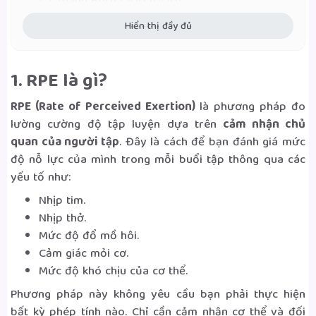
2.2 Thang Borg CR10 (0-10)
Hiển thị đầy đủ
3. Tại sao RPE quan trọng?
4. Cách áp dụng RPE vào tập luyện
1. RPE là gì?
4.1 Đối với người mới bắt đầu
RPE (Rate of Perceived Exertion)
là phương pháp đo
lường cường độ tập luyện dựa trên
cảm nhận chủ
4.2 Đối với người tập có kinh nghiệm (hơn 6
quan của người tập
. Đây là cách để bạn đánh giá mức
tháng)
độ nỗ lực của mình trong mỗi buổi tập thông qua các
yếu tố như:
4.3 Áp dụng linh hoạt theo tình trạng cơ thể
Nhịp tim.
4.4 Áp dụng RPE cho các hình thức tập luyện
Nhịp thở.
khác nhau
Mức độ đổ mồ hôi.
Cảm giác mỏi cơ.
4.5 Theo dõi và điều chỉnh liên tục
Mức độ khó chịu của cơ thể.
Phương pháp này không yêu cầu bạn phải thực hiện
5. Kết luận
bất kỳ phép tính nào. Chỉ cần cảm nhận cơ thể và đối