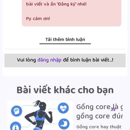
bài viết và ấn 'Đăng ký' nhé!

Py cám ơn!
Tải thêm bình luận
Vui lòng
đăng nhập
để bình luận bài viết...!
Bài viết khác cho bạn
C
2s
c
v