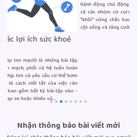
C
p
n
p
đó
Gồng core là gì? Hướng dẫn cách
gồng core đúng kỹ thuật
ập
Gồng core hay thuật ngữ chuyên môn là "Bracing", là
àn
hành động chủ động siết và kích hoạt đồng thời tất
ơm
cả các nhóm cơ core đã kể trên để tạo thành một
èn
"khối" vững chắc bao quanh cột sống giúp ổn định
 -
cột sống và tăng cường sức mạnh...
Nhận thông báo bài viết mới