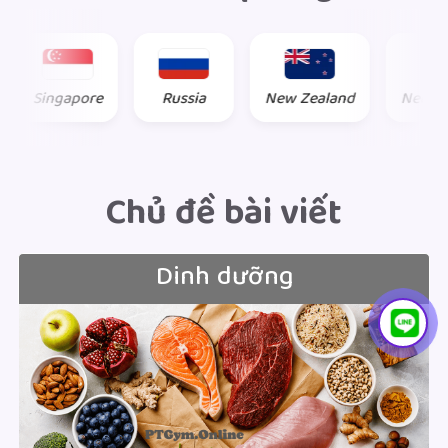
e
Russia
New Zealand
Netherlands
L
Chủ đề bài viết
Dinh dưỡng