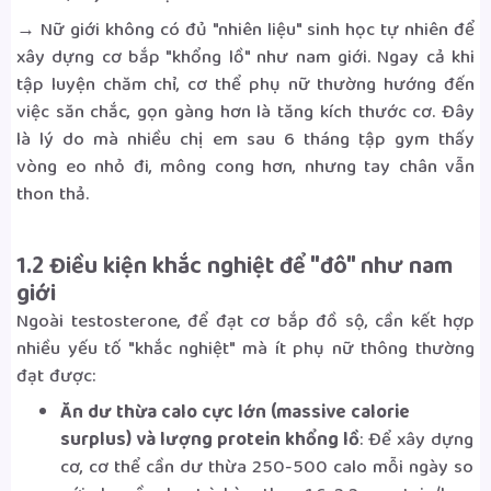
→ Nữ giới không có đủ "nhiên liệu" sinh học tự nhiên để
xây dựng cơ bắp "khổng lồ" như nam giới. Ngay cả khi
tập luyện chăm chỉ, cơ thể phụ nữ thường hướng đến
việc săn chắc, gọn gàng hơn là tăng kích thước cơ. Đây
là lý do mà nhiều chị em sau 6 tháng tập gym thấy
vòng eo nhỏ đi, mông cong hơn, nhưng tay chân vẫn
thon thả.
1.2 Điều kiện khắc nghiệt để "đô" như nam
giới
Ngoài testosterone, để đạt cơ bắp đồ sộ, cần kết hợp
nhiều yếu tố "khắc nghiệt" mà ít phụ nữ thông thường
đạt được:
Ăn dư thừa calo cực lớn (massive calorie
surplus) và lượng protein khổng lồ
: Để xây dựng
cơ, cơ thể cần dư thừa 250-500 calo mỗi ngày so