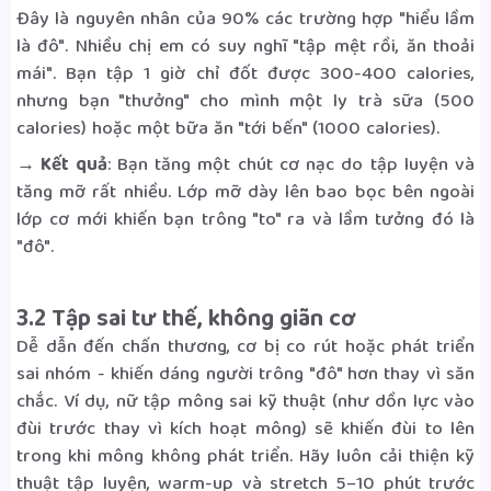
Đây là nguyên nhân của 90% các trường hợp "hiểu lầm
là đô". Nhiều chị em có suy nghĩ "tập mệt rồi, ăn thoải
mái". Bạn tập 1 giờ chỉ đốt được 300-400 calories,
nhưng bạn "thưởng" cho mình một ly trà sữa (500
calories) hoặc một bữa ăn "tới bến" (1000 calories).
→ Kết quả
: Bạn tăng một chút cơ nạc do tập luyện và
tăng mỡ rất nhiều. Lớp mỡ dày lên bao bọc bên ngoài
lớp cơ mới khiến bạn trông "to" ra và lầm tưởng đó là
"đô".
3.2 Tập sai tư thế, không giãn cơ
Dễ dẫn đến chấn thương, cơ bị co rút hoặc phát triển
sai nhóm - khiến dáng người trông "đô" hơn thay vì săn
chắc. Ví dụ, nữ tập mông sai kỹ thuật (như dồn lực vào
đùi trước thay vì kích hoạt mông) sẽ khiến đùi to lên
trong khi mông không phát triển. Hãy luôn cải thiện kỹ
thuật tập luyện, warm-up và stretch 5–10 phút trước