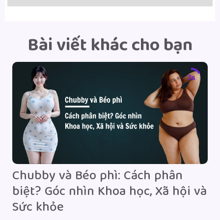
Bài viết khác cho bạn
Ả
2s
t
đ
U
ph
l
s
củ
Chubby và Béo phì: Cách phân
biệt? Góc nhìn Khoa học, Xã hội và
mỡ
Sức khỏe
tập
ện