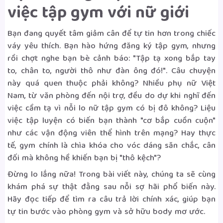
việc tập gym với nữ giới
Bạn đang quyết tâm giảm cân để tự tin hơn trong chiếc
váy yêu thích. Bạn hào hứng đăng ký tập gym, nhưng
rồi chợt nghe bạn bè cảnh báo: "Tập tạ xong bắp tay
to, chân to, người thô như đàn ông đó!". Câu chuyện
này quá quen thuộc phải không? Nhiều phụ nữ Việt
Nam, từ văn phòng đến nội trợ, đều do dự khi nghĩ đến
việc cầm tạ vì nỗi lo nữ tập gym có bị đô không? Liệu
việc tập luyện có biến bạn thành "cơ bắp cuồn cuộn"
như các vận động viên thể hình trên mạng? Hay thực
tế, gym chính là chìa khóa cho vóc dáng săn chắc, cân
đối mà không hề khiến bạn bị "thô kệch"?
Đừng lo lắng nữa! Trong bài viết này, chúng ta sẽ cùng
khám phá sự thật đằng sau nỗi sợ hãi phổ biến này.
Hãy đọc tiếp để tìm ra câu trả lời chính xác, giúp bạn
tự tin bước vào phòng gym và sở hữu body mơ ước.