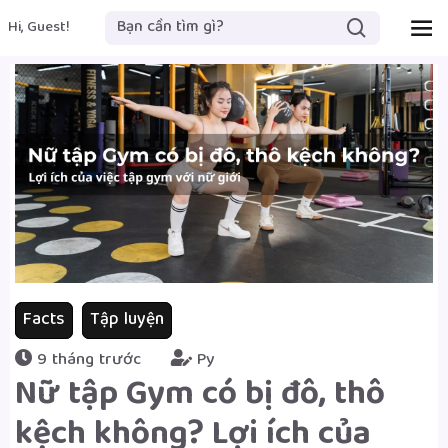
Hi, Guest!
Facts
Tập luyện
9 tháng trước
Py
Nữ tập Gym có bị đô, thô
kệch không? Lợi ích của