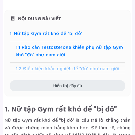
NỘI DUNG BÀI VIẾT
1. Nữ tập Gym rất khó để "bị đô"
1.1 Rào cản Testosterone khiến phụ nữ tập Gym
khó "đô" như nam giới
1.2 Điều kiện khắc nghiệt để "đô" như nam giới
2. Lợi ích thực tế của việc tập gym đối với phụ nữ
Hiển thị đầy đủ
2.1 Dáng người thay đổi rõ rệt: eo thon, mông
cong, cơ thể cân đối
1. Nữ tập Gym rất khó để "bị đô"
2.2 Cảm xúc & Năng lượng tích cực hơn
Nữ tập Gym rất khó để "bị đô" là câu trả lời thẳng thắn
và được chứng minh bằng khoa học. Để làm rõ, chúng
2.3 Da dẻ & Giấc ngủ tốt hơn