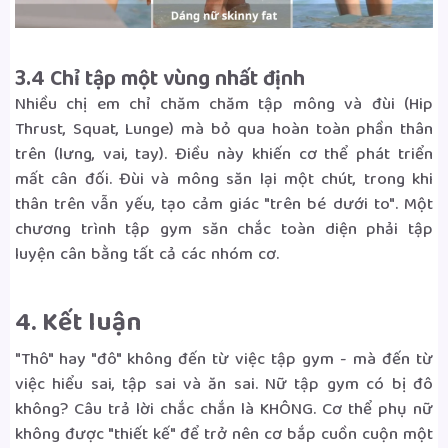
3.4 Chỉ tập một vùng nhất định
Nhiều chị em chỉ chăm chăm tập mông và đùi (Hip
Thrust, Squat, Lunge) mà bỏ qua hoàn toàn phần thân
trên (lưng, vai, tay). Điều này khiến cơ thể phát triển
mất cân đối. Đùi và mông săn lại một chút, trong khi
thân trên vẫn yếu, tạo cảm giác "trên bé dưới to". Một
chương trình tập gym săn chắc toàn diện phải tập
luyện cân bằng tất cả các nhóm cơ.
4. Kết luận
"Thô" hay "đô" không đến từ việc tập gym - mà đến từ
việc hiểu sai, tập sai và ăn sai. Nữ tập gym có bị đô
không? Câu trả lời chắc chắn là KHÔNG. Cơ thể phụ nữ
không được "thiết kế" để trở nên cơ bắp cuồn cuộn một