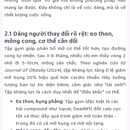
những "món quà" vô giá mà không phương pháp nào
mang lại được. Đây không chỉ là về vóc dáng, mà là về
chất lượng cuộc sống.
2.1 Dáng người thay đổi rõ rệt: eo thon,
mông cong, cơ thể cân đối
Tập gym giúp phân bổ mỡ cơ thể tốt hơn, tạo đường
cong tự nhiên. Sau 3-6 tháng, nhiều chị em thấy vòng 2
nhỏ đi 5-10cm, mông săn chắc. Theo nghiên cứu từ
Journal of Obesity
(2024), tập kháng lực tăng tỉ lệ giảm
mỡ bụng 20% hiệu quả hơn cardio thuần. Hãy tưởng
tượng bạn tự tin diện bikini, cảm giác như "tái sinh"!
Tập kháng lực là cách duy nhất để "điêu khắc" cơ thể.
Eo thon, bụng phẳng
: Tập gym (đặc biệt là các
bài compound như Squat, Deadlift) đốt calo cực
tốt và thúc đẩy quá trình giảm mỡ toàn thân -
trong đó có cả mỡ bụng và mỡ nội tạng.