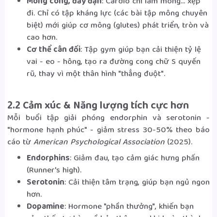
Mông cong, đầy đặn
: Cardio chỉ làm mông... xẹp
đi. Chỉ có tập kháng lực (các bài tập mông chuyên
biệt) mới giúp cơ mông (glutes) phát triển, tròn và
cao hơn.
Cơ thể cân đối
: Tập gym giúp bạn cải thiện tỷ lệ
vai - eo - hông, tạo ra đường cong chữ S quyến
rũ, thay vì một thân hình "thẳng đuột".
2.2 Cảm xúc & Năng lượng tích cực hơn
Mỗi buổi tập giải phóng endorphin và serotonin -
"hormone hạnh phúc" - giảm stress 30-50% theo báo
cáo từ
American Psychological Association
(2025).
Endorphins
: Giảm đau, tạo cảm giác hưng phấn
(Runner's high).
Serotonin
: Cải thiện tâm trạng, giúp bạn ngủ ngon
hơn.
Dopamine
: Hormone "phần thưởng", khiến bạn