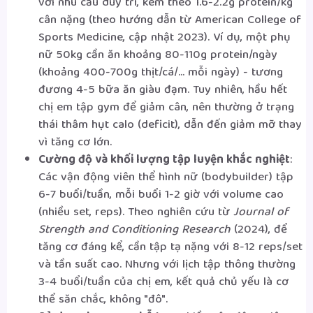
với nhu cầu duy trì, kèm theo 1.6-2.2g protein/kg
cân nặng (theo hướng dẫn từ American College of
Sports Medicine, cập nhật 2023). Ví dụ, một phụ
nữ 50kg cần ăn khoảng 80-110g protein/ngày
(khoảng 400-700g thịt/cá/... mỗi ngày) - tương
đương 4-5 bữa ăn giàu đạm. Tuy nhiên, hầu hết
chị em tập gym để giảm cân, nên thường ở trạng
thái thâm hụt calo (deficit), dẫn đến giảm mỡ thay
vì tăng cơ lớn.
Cường độ và khối lượng tập luyện khắc nghiệt
:
Các vận động viên thể hình nữ (bodybuilder) tập
6-7 buổi/tuần, mỗi buổi 1-2 giờ với volume cao
(nhiều set, reps). Theo nghiên cứu từ
Journal of
Strength and Conditioning Research
(2024), để
tăng cơ đáng kể, cần tập tạ nặng với 8-12 reps/set
và tần suất cao. Nhưng với lịch tập thông thường
3-4 buổi/tuần của chị em, kết quả chủ yếu là cơ
thể săn chắc, không "đô".