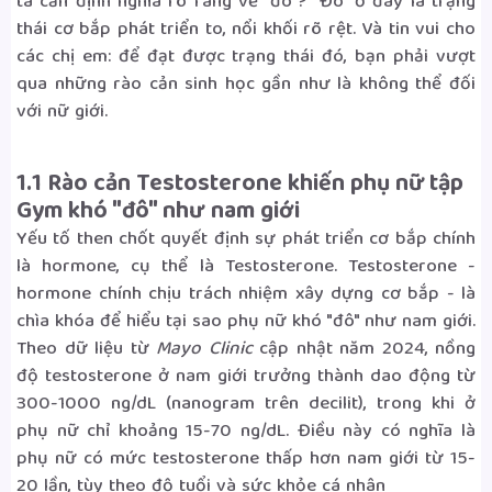
ta cần định nghĩa rõ ràng về "đô"? "Đô" ở đây là trạng
thái cơ bắp phát triển to, nổi khối rõ rệt. Và tin vui cho
2.4 Cải thiện sức khỏe lâu dài (khoản đầu tư cho
các chị em: để đạt được trạng thái đó, bạn phải vượt
tương lai)
qua những rào cản sinh học gần như là không thể đối
với nữ giới.
3. Những sai lầm khi tập luyện khiến phụ nữ dễ
hiểu lầm là "đô"
1.1 Rào cản Testosterone khiến phụ nữ tập
3.1 Ăn uống không kiểm soát (sai lầm phổ biến
Gym khó "đô" như nam giới
nhất)
Yếu tố then chốt quyết định sự phát triển cơ bắp chính
là hormone, cụ thể là Testosterone. Testosterone -
3.2 Tập sai tư thế, không giãn cơ
hormone chính chịu trách nhiệm xây dựng cơ bắp - là
chìa khóa để hiểu tại sao phụ nữ khó "đô" như nam giới.
3.3 Quá lạm dụng Cardio, bỏ quên tập kháng lực
Theo dữ liệu từ
Mayo Clinic
cập nhật năm 2024, nồng
3.4 Chỉ tập một vùng nhất định
độ testosterone ở nam giới trưởng thành dao động từ
300-1000 ng/dL (nanogram trên decilit), trong khi ở
4. Kết luận
phụ nữ chỉ khoảng 15-70 ng/dL. Điều này có nghĩa là
phụ nữ có mức testosterone thấp hơn nam giới từ 15-
20 lần, tùy theo độ tuổi và sức khỏe cá nhân