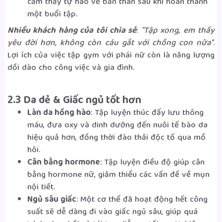
cảm thấy tự hào về bản thân sau khi hoàn thành
một buổi tập.
Nhiều khách hàng của tôi chia sẻ
:
"Tập xong, em thấy
yêu đời hơn, không còn cáu gắt với chồng con nữa"
.
Lợi ích của việc tập gym với phái nữ còn là năng lượng
dồi dào cho công việc và gia đình.
2.3 Da dẻ & Giấc ngủ tốt hơn
Làn da hồng hào
: Tập luyện thúc đẩy lưu thông
máu, đưa oxy và dinh dưỡng đến nuôi tế bào da
hiệu quả hơn, đồng thời đào thải độc tố qua mồ
hôi.
Cân bằng hormone
: Tập luyện điều độ giúp cân
bằng hormone nữ, giảm thiểu các vấn đề về mụn
nội tiết.
Ngủ sâu giấc
: Một cơ thể đã hoạt động hết công
suất sẽ dễ dàng đi vào giấc ngủ sâu, giúp quá