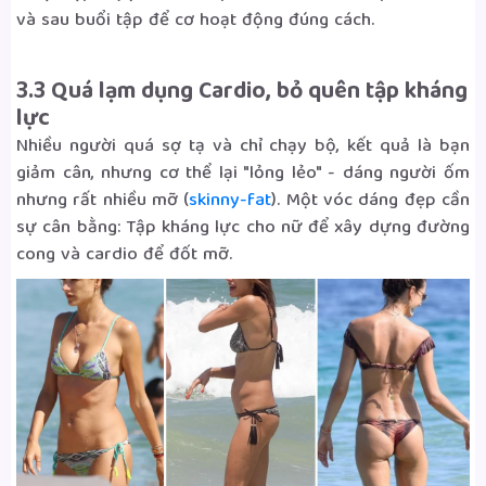
và sau buổi tập để cơ hoạt động đúng cách.
3.3 Quá lạm dụng Cardio, bỏ quên tập kháng
lực
Nhiều người quá sợ tạ và chỉ chạy bộ, kết quả là bạn
giảm cân, nhưng cơ thể lại "lỏng lẻo" - dáng người ốm
nhưng rất nhiều mỡ (
skinny-fat
). Một vóc dáng đẹp cần
sự cân bằng: Tập kháng lực cho nữ để xây dựng đường
cong và cardio để đốt mỡ.