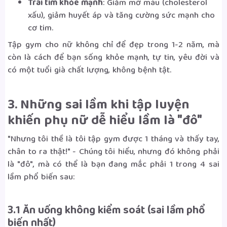
Trái tim khỏe mạnh
: Giảm mỡ máu (cholesterol
xấu), giảm huyết áp và tăng cường sức mạnh cho
cơ tim.
Tập gym cho nữ không chỉ để đẹp trong 1-2 năm, mà
còn là cách để bạn sống khỏe mạnh, tự tin, yêu đời và
có một tuổi già chất lượng, không bệnh tật.
3. Những sai lầm khi tập luyện
khiến phụ nữ dễ hiểu lầm là "đô"
"Nhưng tôi thề là tôi tập gym được 1 tháng và thấy tay,
chân to ra thật!" - Chúng tôi hiểu, nhưng đó không phải
là "đô", mà có thể là bạn đang mắc phải 1 trong 4 sai
lầm phổ biến sau:
3.1 Ăn uống không kiểm soát (sai lầm phổ
biến nhất)