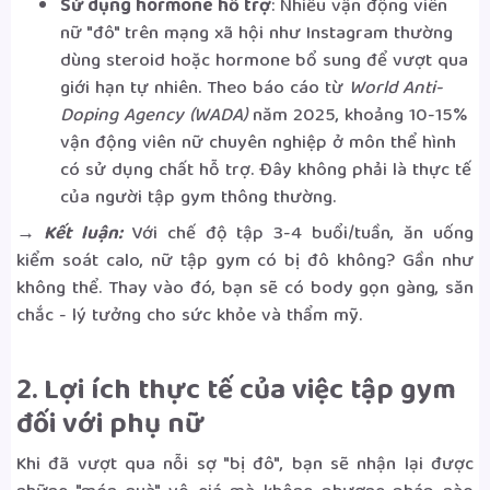
Sử dụng hormone hỗ trợ
: Nhiều vận động viên
nữ "đô" trên mạng xã hội như Instagram thường
dùng steroid hoặc hormone bổ sung để vượt qua
giới hạn tự nhiên. Theo báo cáo từ
World Anti-
Doping Agency (WADA)
năm 2025, khoảng 10-15%
vận động viên nữ chuyên nghiệp ở môn thể hình
có sử dụng chất hỗ trợ. Đây không phải là thực tế
của người tập gym thông thường.
→ Kết luận:
Với chế độ tập 3-4 buổi/tuần, ăn uống
kiểm soát calo, nữ tập gym có bị đô không? Gần như
không thể. Thay vào đó, bạn sẽ có body gọn gàng, săn
chắc - lý tưởng cho sức khỏe và thẩm mỹ.
2. Lợi ích thực tế của việc tập gym
đối với phụ nữ
Khi đã vượt qua nỗi sợ "bị đô", bạn sẽ nhận lại được